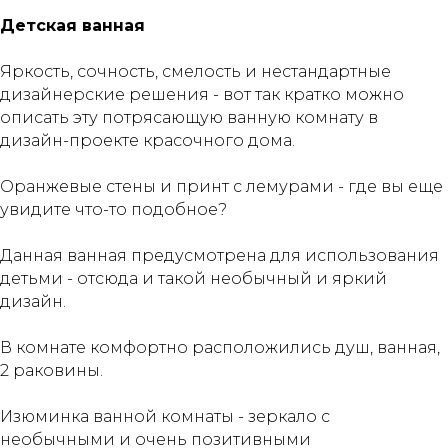
⠀
Детская ванная
Яркость, сочность, смелость и нестандартные
дизайнерские решения - вот так кратко можно
описать эту потрясающую ванную комнату в
дизайн-проекте красочного дома.⠀
⠀
Оранжевые стены и принт с лемурами - где вы еще
увидите что-то подобное? ⠀
⠀
Данная ванная предусмотрена для использования
детьми - отсюда и такой необычный и яркий
дизайн.⠀
⠀
В комнате комфортно расположились душ, ванная,
2 раковины. ⠀
⠀
Изюминка ванной комнаты - зеркало с
необычными и очень позитивными